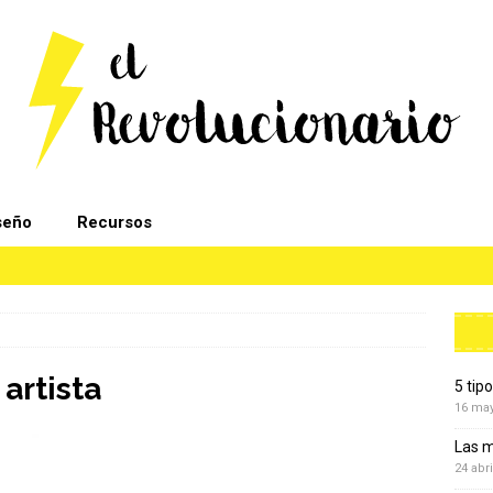
seño
Recursos
artista
5 tip
16 ma
Las m
24 abri