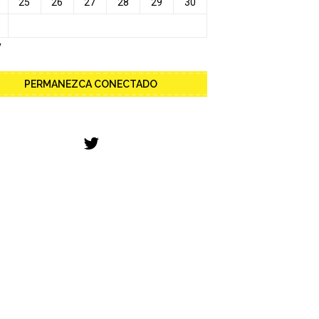
25
26
27
28
29
30
y
PERMANEZCA CONECTADO