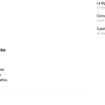
La di
27 sep
Cómo 
7 julio
3 pla
25 ma
 su
ido
n
eaños,