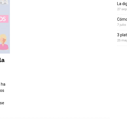
La di
27 sep
Cómo 
7 julio
3 pla
25 ma
la
, ha
mos
 se