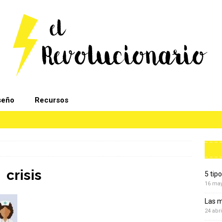
seño
Recursos
crisis
5 tip
16 ma
Las m
24 abri