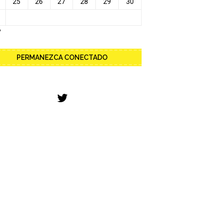
25
26
27
28
29
30
y
PERMANEZCA CONECTADO