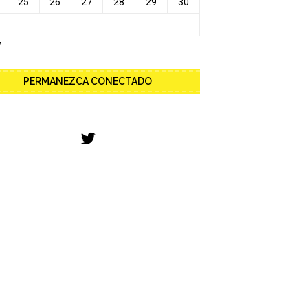
25
26
27
28
29
30
y
PERMANEZCA CONECTADO