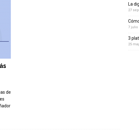
La di
27 sep
Cómo 
7 julio
3 pla
25 ma
ás
ias de
 es
eñador