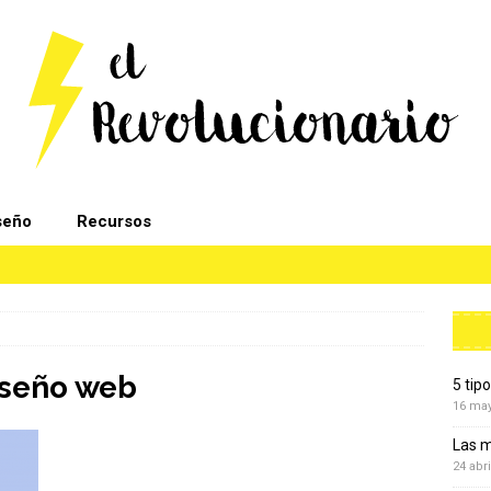
seño
Recursos
iseño web
5 tip
16 ma
Las m
24 abri