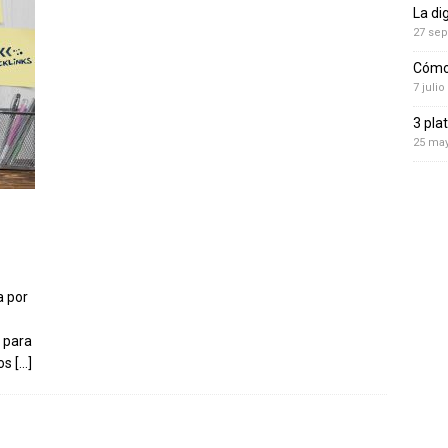
La di
27 sep
Cómo 
7 julio
3 pla
25 ma
a por
 para
mos
[…]