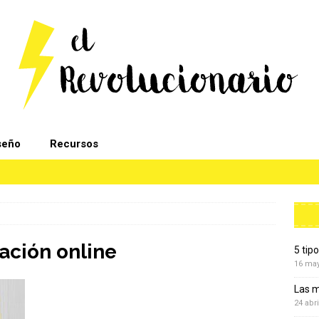
seño
Recursos
ación online
5 tip
16 ma
Las m
24 abri