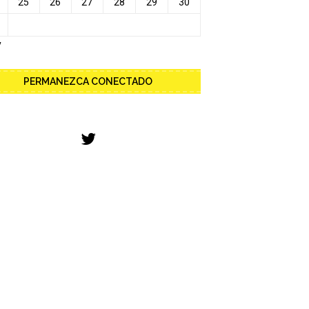
25
26
27
28
29
30
y
PERMANEZCA CONECTADO