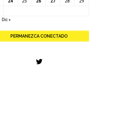
24
25
26
27
28
29
Dic »
PERMANEZCA CONECTADO