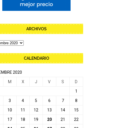
ARCHIVOS
CALENDARIO
EMBRE 2020
M
X
J
V
S
D
1
3
4
5
6
7
8
10
11
12
13
14
15
17
18
19
20
21
22