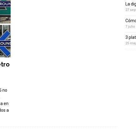
La di
27 sep
Cómo 
7 julio
3 pla
25 ma
etro
5 no
a
ia en
dos a