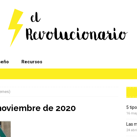
seño
Recursos
iernes)
noviembre de 2020
5 tip
16 ma
Las m
24 abri