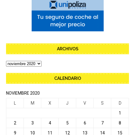
ARCHIVOS
CALENDARIO
NOVIEMBRE 2020
L
M
X
J
V
S
D
1
2
3
4
5
6
7
8
9
10
11
12
13
14
15