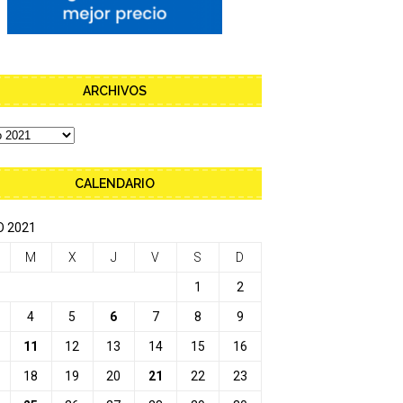
ARCHIVOS
CALENDARIO
 2021
M
X
J
V
S
D
1
2
4
5
6
7
8
9
11
12
13
14
15
16
18
19
20
21
22
23