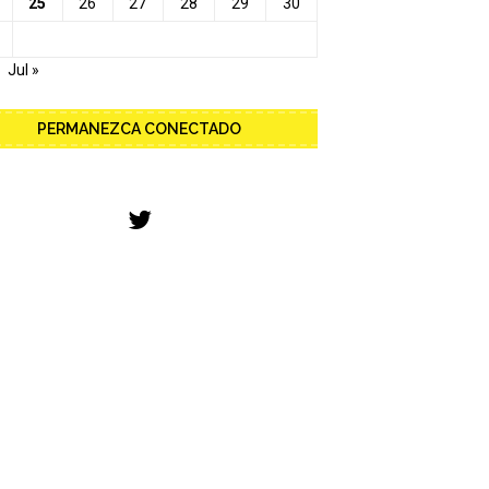
25
26
27
28
29
30
Jul »
PERMANEZCA CONECTADO