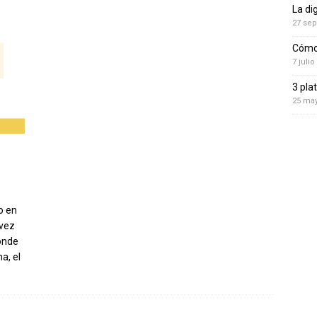
La di
27 sep
Cómo 
7 julio
3 pla
25 ma
o en
 vez
onde
a, el