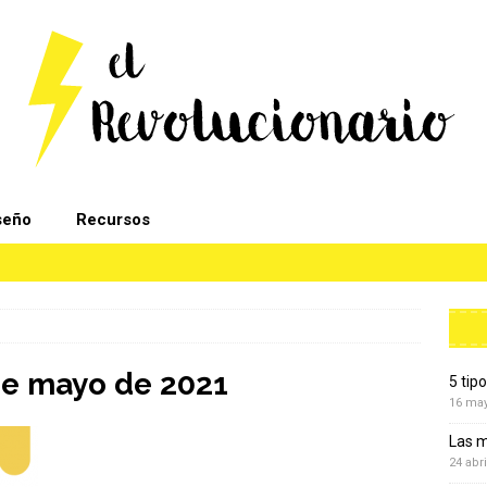
seño
Recursos
de mayo de 2021
5 tip
16 ma
Las m
24 abri