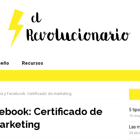
seño
Recursos
ra y Facebook: Certificado de marketing
ebook: Certificado de
5 tip
16 ma
arketing
Las m
24 abri