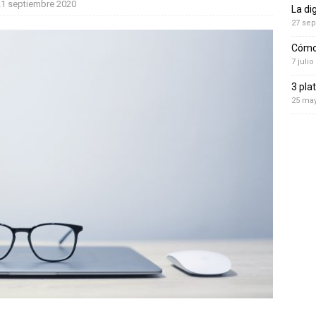
21 septiembre 2020
La di
27 sep
Cómo 
7 julio
3 pla
25 ma