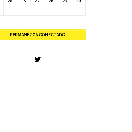
25
26
27
28
29
30
y
PERMANEZCA CONECTADO