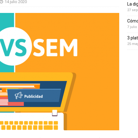
14 julio 2020
La di
27 sep
Cómo 
7 julio
3 pla
25 ma