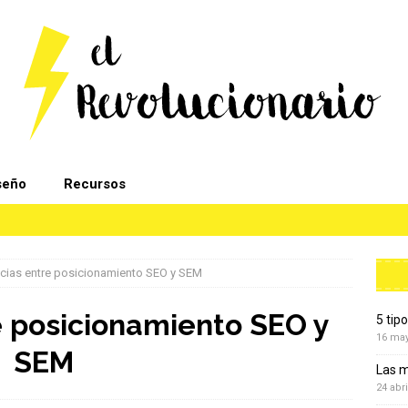
seño
Recursos
ncias entre posicionamiento SEO y SEM
e posicionamiento SEO y
5 tip
16 ma
SEM
Las m
24 abri