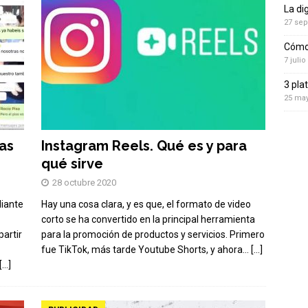
La di
27 sep
Cómo 
7 julio
3 pla
25 ma
as
Instagram Reels. Qué es y para
qué sirve
28 octubre 2020
diante
Hay una cosa clara, y es que, el formato de video
corto se ha convertido en la principal herramienta
artir
para la promoción de productos y servicios. Primero
fue TikTok, más tarde Youtube Shorts, y ahora…
[…]
[…]