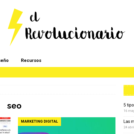
seño
Recursos
seo
5 tip
16 ma
Las m
MARKETING DIGITAL
24 abri