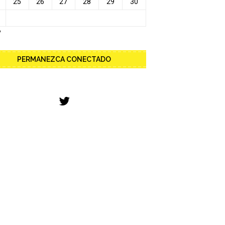
25
26
27
28
29
30
y
PERMANEZCA CONECTADO