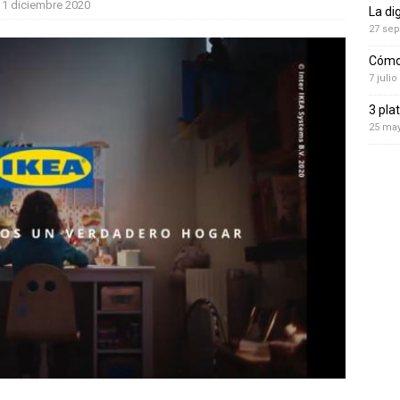
1 diciembre 2020
La di
27 sep
Cómo 
7 julio
3 pla
25 ma