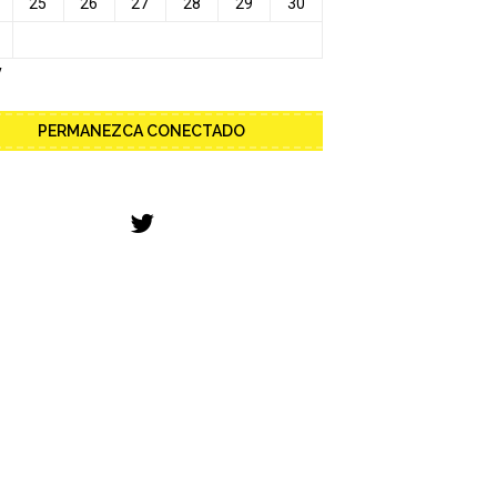
25
26
27
28
29
30
y
PERMANEZCA CONECTADO