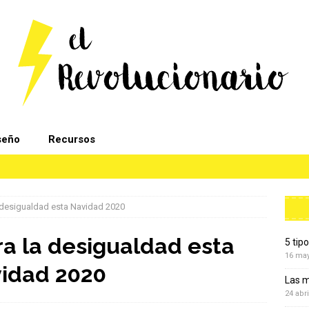
seño
Recursos
a desigualdad esta Navidad 2020
ra la desigualdad esta
5 tip
16 ma
idad 2020
Las m
24 abri