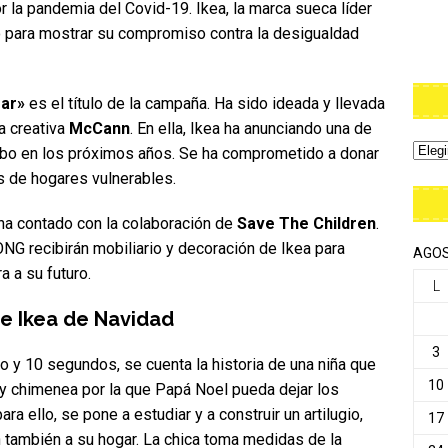
la pandemia del Covid-19. Ikea, la marca sueca líder
 para mostrar su compromiso contra la desigualdad
ar»
es el título de la campaña. Ha sido ideada y llevada
a creativa
McCann
. En ella, Ikea ha anunciando una de
cabo en los próximos años. Se ha comprometido a donar
s de hogares vulnerables.
, ha contado con la colaboración de
Save The Children
.
 ONG recibirán mobiliario y decoración de Ikea para
AGOS
a a su futuro.
L
e Ikea de Navidad
3
to y 10 segundos, se cuenta la historia de una niña que
10
y chimenea por la que Papá Noel pueda dejar los
ra ello, se pone a estudiar y a construir un artilugio,
17
n también a su hogar. La chica toma medidas de la